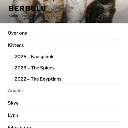
Ga
BERBULU
naar
Maine Coon Cattery
de
inhoud
Over ons
Kittens
2025 – Kaasplank
2023 – The Spices
2022 – The Egyptians
Anubis
Skye
Lynn
Informatie