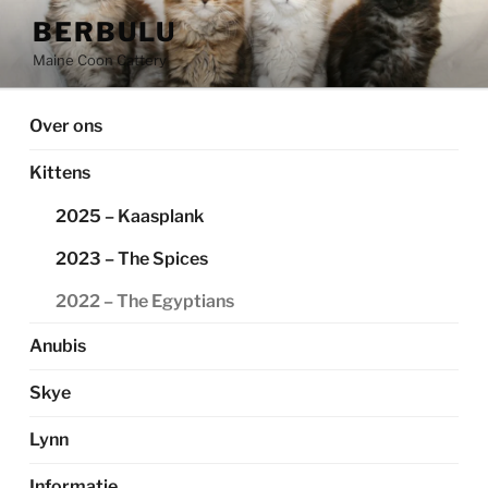
Ga
BERBULU
naar
Maine Coon Cattery
de
inhoud
Over ons
Kittens
2025 – Kaasplank
2023 – The Spices
2022 – The Egyptians
Anubis
Skye
Lynn
Informatie